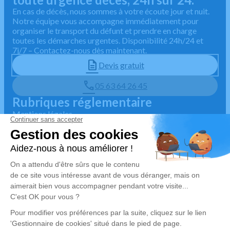
En cas de décès, nous sommes à votre écoute jour et nuit.
Notre équipe vous accompagne immédiatement pour
organiser le transport du défunt et prendre en charge
toutes les démarches urgentes. Disponibilité 24h/24 et
7j/7 – Contactez-nous dès maintenant.
Devis gratuit
05 63 64 26 45
Rubriques réglementaire
Mentions légales
Politique de traitement des données personnelles
Politique d'utilisation des cookies
Gestionnaire de cookies
Zone d'intervention
4.9/5 sur Google
🇫🇷 Habilité par la préfecture