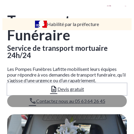
Transport
Habilité par la préfecture
TARIFS
Funéraire
DEVIS
DÉMARCHES
Service de transport mortuaire
24h/24
CRÉMATION / INCINÉRATION
TRANSPORT
Les Pompes Funèbres Lafitte mobilisent leurs équipes
pour répondre à vos demandes de transport funéraire, qu’il
ORGANISATION / PRÉPARATION
s’agisse d'une urgence ou d’un rapatriement.
URGENCE / ASSISTANCE
Devis gratuit
Contactez nous au 05 63 64 26 45