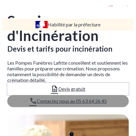
Services
Habilité par la préfecture
TARIFS
d'Incinération
DEVIS
DÉMARCHES
Devis et tarifs pour incinération
CRÉMATION / INCINÉRATION
Les Pompes Funèbres Lafitte conseillent et soutiennent les
TRANSPORT
familles pour préparer une crémation. Nous proposons
notamment la possibilité de demander un devis de
ORGANISATION / PRÉPARATION
crémation détaillé.
URGENCE / ASSISTANCE
Devis gratuit
Contactez nous au 05 63 64 26 45