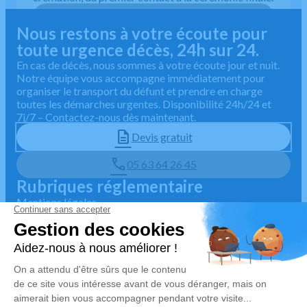
05 63 64 26 45
Nous restons à votre écoute pour
toute urgence décès, 24h sur 24.
En cas de décès, nous sommes à votre écoute jour et nuit.
Notre équipe vous accompagne immédiatement pour
organiser le transport du défunt et prendre en charge
toutes les démarches urgentes. Disponibilité 24h/24 et
7j/7 – Contactez-nous dès maintenant.
Devis gratuit
05 63 64 26 45
Rubriques réglementaire
Mentions légales
Politique de traitement des données personnelles
Politique d'utilisation des cookies
Gestionnaire de cookies
Zone d'intervention
4.9/5 sur Google