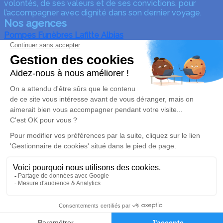
volontés, de ses valeurs et de ses convictions, pour
l’accompagner avec dignité dans son dernier voyage.
Nos agences
Pompes Funèbres Lafitte Albias
05 63 31 09 37
pompes-funebres-lafitte-albias@orange.fr
2 rue flandres – dunkerque – 82350 – Albias
Pompes Funèbres Lafitte
05 63 64 26 45
pompesfunebreslafitte@orange.fr
350, Rue des Fossés – 82800 – Nègrepelisse
4.9/5 – 164 avis
Nos Services
Liens utiles
Organiser des obsèques
Avis de décès
Monuments funéraires
Demande de rendez-vous
en agence
Services aux familles
Mentions légales
05 63 64 26 45