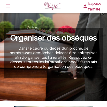
Aller
Espace
au
famille
contenu
ORGANISER DES OBSÈQUES
PRÉVOIR SES OBSÈQUES
Organiser des obsèques
ARTICLES FUNÉRAIRES
NOS AGENCES
Dans le cadre du décès d’un proche, de
nombreuses démarches doivent être entreprises
NOTRE CHAMBRE FUNERAIRE
NÈGREPELISSE
afin d’organiser les funérailles. Retrouvez ci-
dessous toutes les informations nécessaires afin
SERVICES AUX FAMILLES
de comprendre l’organisation des obsèques.
ALBIAS
ESPACES HOMMAGES