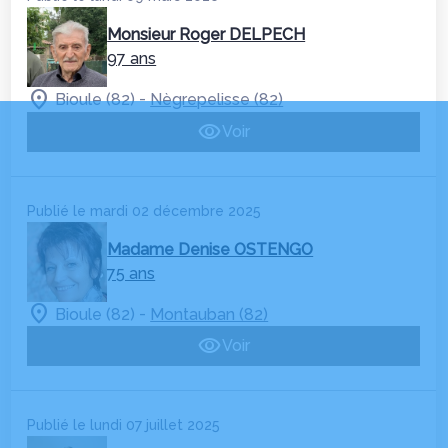
Monsieur Roger DELPECH
97 ans
-
Bioule (82)
Nègrepelisse (82)
Voir
Publié le mardi 02 décembre 2025
Madame Denise OSTENGO
75 ans
-
Bioule (82)
Montauban (82)
Voir
Publié le lundi 07 juillet 2025