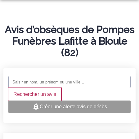
ORGANISER DES OBSÈQUES
PRÉVOIR SES OBSÈQUES
Avis d’obsèques de Pompes
ARTICLES FUNÉRAIRES
Funèbres Lafitte à Bioule
NOS AGENCES
(82)
NOTRE CHAMBRE FUNERAIRE
NÈGREPELISSE
SERVICES AUX FAMILLES
ALBIAS
ESPACES HOMMAGES
Rechercher un avis
Créer une alerte avis de décès