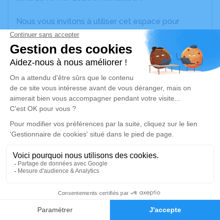
Nous vous invitons à utiliser cet espace pour
laisser vos condoléances, partager des photos
souvenirs, une anecdote ou exprimer vos pensées
à travers des poèmes ou des textes. Cet endroit
est un lieu d'expression dédié à honorer la
mémoire d’Yves MARTY.
Je rends hommage
Cérémonie civile
lundi 23 février 2026 à 15h15
Crématorium de Montauban
100 Route de Saint-Martial
82000 Montauban
1
Faire-part
Hommages
Je rends hommage