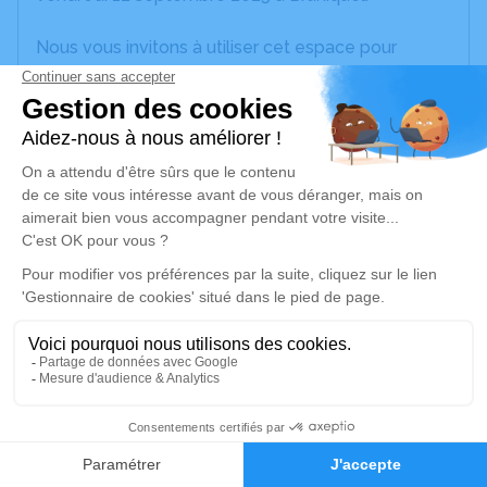
Nous vous invitons à utiliser cet espace pour
laisser vos condoléances, partager des photos
souvenirs, une anecdote ou exprimer vos pensées
à travers des poèmes ou des textes. Cet endroit
est un lieu d'expression dédié à honorer la
mémoire de Valéry LEBON.
Je rends hommage
Cérémonie religieuse
vendredi 19 septembre 2025 à 15h00
Église Bruniquel-Assomption de Bruniquel
Presbytère
82800 Bruniquel
27
Faire-part
Hommages
Je rends hommage