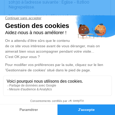
10h30 à l’adresse suivante : Église - 82800
Nègrepelisse.
Nous vous invitons à utiliser cet espace privé pour
laisser vos condoléances, partager des photos
souvenirs, une anecdote ou exprimer vos pensées
à travers des poèmes ou des textes. Cet endroit
est un lieu d'expression dédié à honorer la
mémoire de Valérie LEGRAND.
Ses enfants, Virginie, Mickael, Angéla, vous
remercient par avance pour vos marques de
sympathie.
Je rends hommage
Cérémonie religieuse
lundi 01 juin 2026 à 10h30
4
Négrepelisse-Église de Nègrepelisse
82800 Nègrepelisse
Faire-part
Hommages