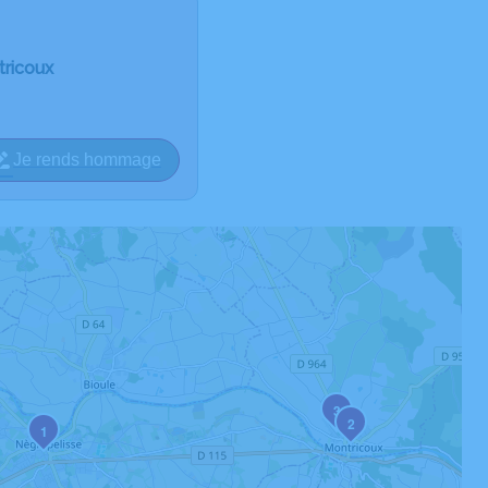
tricoux
Je rends hommage
3
2
1