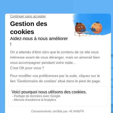
Déroulé de
Les inform
Activez une ale
Recevoir une ale
Je veux êtr