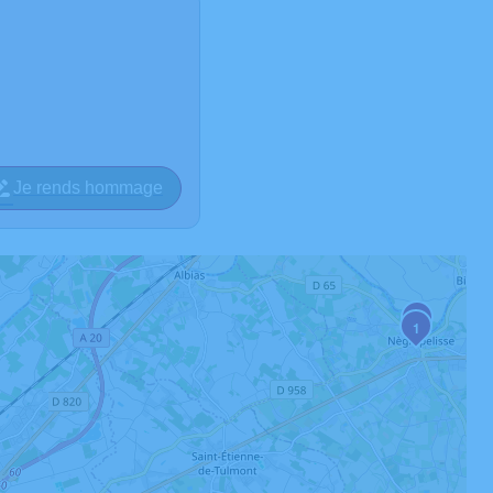
Je rends hommage
2
1