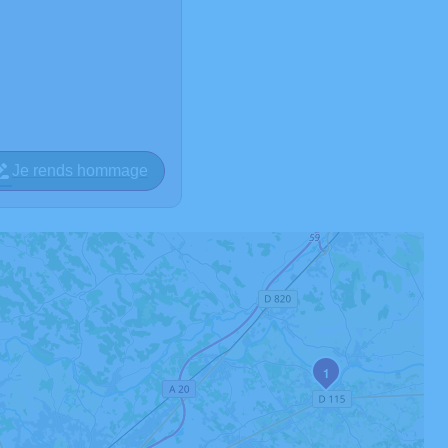
Je rends hommage
1