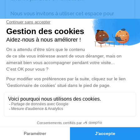
Nous vous invitons à utiliser cet espace pour
laisser vos condoléances, partager des photos
souvenirs, une anecdote ou exprimer vos pensées
à travers des poèmes ou des textes. Cet endroit
est un lieu d'expression dédié à honorer la
mémoire de Patricia LAMY.
Je rends hommage
Cérémonie civile
lundi 15 juin 2026 à 11h15
Crématorium de Montauban
100 Route de Saint-Martial
82000 Montauban
9
Faire-part
Hommages
Je rends hommage