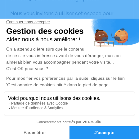
Nous vous invitons à utiliser cet espace pour
laisser vos condoléances, partager des photos
souvenirs, une anecdote ou exprimer vos pensées
à travers des poèmes ou des textes. Cet endroit
est un lieu d'expression dédié à honorer la
mémoire de Noël RAUJOL.
Je rends hommage
Cérémonie religieuse
mardi 03 février 2026 à 15h30
Négrepelisse-Église de Nègrepelisse
82800 Nègrepelisse
10
Je rends hommage
Faire-part
Hommages