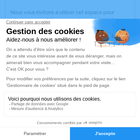
Nous vous invitons à utiliser cet espace pour
laisser vos condoléances, partager des photos
souvenirs, une anecdote ou exprimer vos pensées
à travers des poèmes ou des textes. Cet endroit
est un lieu d'expression dédié à honorer la
mémoire de Lionel BAUDUIN.
Je rends hommage
Cérémonie civile
mercredi 05 mars 2025 à 11h15
Crématorium de Montauban
100 Route de Saint-Martial
82000 Montauban
4
Faire-part
Hommages
Je rends hommage