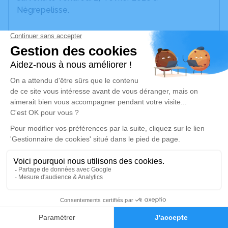
Nègrepelisse.
Nous vous invitons à utiliser cet espace pour
laisser vos condoléances, partager des photos
souvenirs, une anecdote ou exprimer vos pensées
à travers des poèmes ou des textes. Cet endroit
est un lieu d'expression dédié à honorer la
mémoire de Josette DEPUNTIS.
Je rends hommage
Cérémonie religieuse
jeudi 05 mars 2026 à 10h30
Négrepelisse-Église de Nègrepelisse
82800 Nègrepelisse
1
Faire-part
Hommages
Je rends hommage