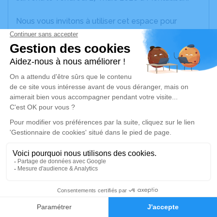
Nous vous invitons à utiliser cet espace pour
laisser vos condoléances, partager des photos
souvenirs, une anecdote ou exprimer vos pensées
à travers des poèmes ou des textes. Cet endroit
est un lieu d'expression dédié à honorer la
mémoire de Gilbert CALMETTES.
Je rends hommage
Cérémonie civile
lundi 30 mars 2026 à 17h15
Crématorium de Montauban
100 Route de Saint-Martial
82000 Montauban
2
Faire-part
Hommages
Je rends hommage