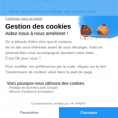
Nous vous invitons à utiliser cet espace pour
laisser vos condoléances, partager des photos
souvenirs, une anecdote ou exprimer vos pensées
à travers des poèmes ou des textes. Cet endroit
est un lieu d'expression dédié à honorer la
mémoire d’Eric CLAVIE.
Je rends hommage
Cérémonie religieuse
vendredi 29 août 2025 à 15h00
Négrepelisse-Église de Nègrepelisse
82800 Nègrepelisse
1
Je rends hommage
Faire-part
Hommages