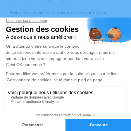
Nous vous invitons à utiliser cet espace pour
laisser vos condoléances, partager des photos
souvenirs, une anecdote ou exprimer vos pensées
à travers des poèmes ou des textes. Cet endroit
est un lieu d'expression dédié à honorer la
mémoire de Denis DELMAS.
Je rends hommage
Cérémonie religieuse
samedi 09 août 2025 à 10h00
Cimetière de la Vaysse de Nègrepelisse
avenue du 19 mars 1962
82800 Nègrepelisse
4
Faire-part
Hommages
Je rends hommage