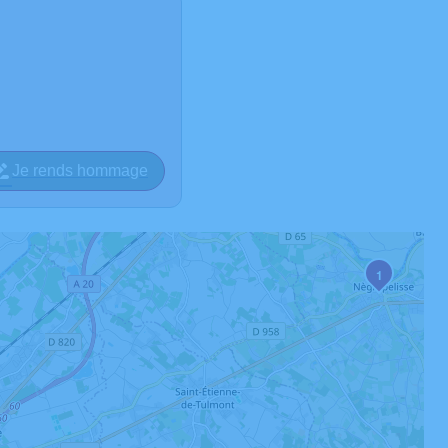
Je rends hommage
1