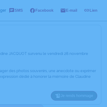
ager
SMS
Facebook
E-mail
Lien
audine JACQUOT survenu le vendredi 28 novembre
rtager des photos souvenirs, une anecdote ou exprimer
'expression dédié à honorer la mémoire de Claudine
Je rends hommage