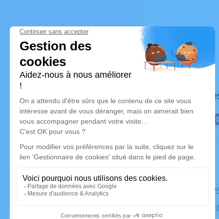
Déroulé de
Le mardi 
Église Sai