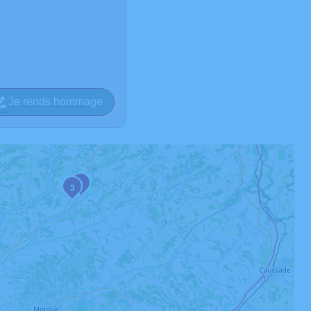
Je rends hommage
2
3