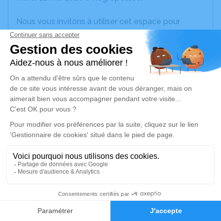
Nous vous invitons à utiliser cet espace pour
laisser vos condoléances, partager des photos
souvenirs, une anecdote ou exprimer vos pensées
à travers des poèmes ou des textes. Cet endroit
est un lieu d'expression dédié à honorer la
mémoire d’Abel TEYSSIE.
Je rends hommage
Cérémonie religieuse
vendredi 15 mai 2026 à 15h00
Temple de Nègrepelisse
82800 Nègrepelisse
7
Je rends hommage
Faire-part
Hommages